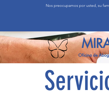
Nos preocupamos por usted, su famil
MIRA
Oficina de Abog
Servici