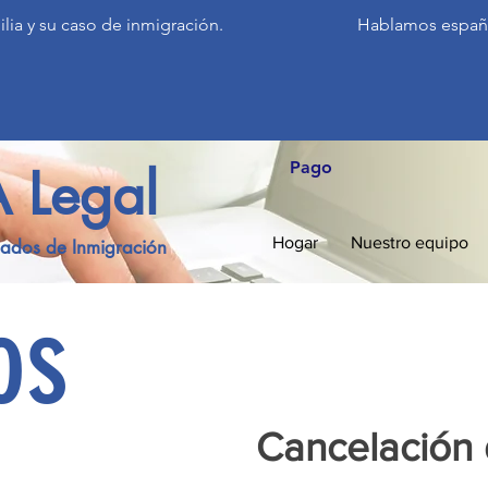
ia y su caso de inmigración.
Hablamos españ
Pago
 Legal
Hogar
Nuestro equipo
ados de Inmigración
os
Cancelación 