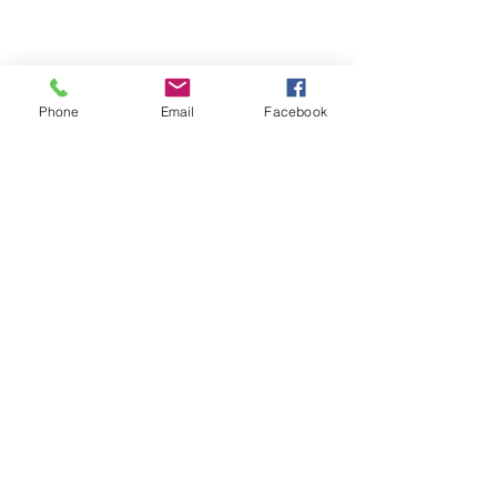
Phone
Email
Facebook
​​​​© 2015 por Monarch Immigration Rights
Advocates, PLLC. Creado con Wix.com con
orgullo.
Aviso legal