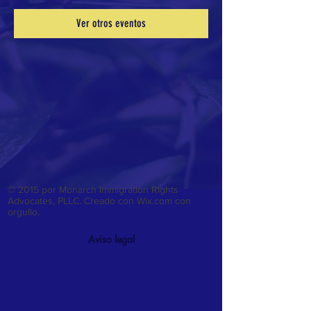
Ver otros eventos
​​​​© 2015 por Monarch Immigration Rights
Advocates, PLLC. Creado con Wix.com con
orgullo.
Aviso legal